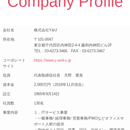
Company Profile
会社名
株式会社Y&U
所在地
〒101-0047
東京都千代田区内神田2-4-4 藤和内神田ビル2F
TEL：03-6273-3466 FAX：03-6273-3467
コーポレート
https://www.y-and-u.jp
サイト
役員
代表取締役社長 天野 豊美
資本金
2,000万円（2018年11月現在）
設立
1965年9月14日
社員数
130名
事業内容
１．ITサービス事業
・一般事務/ 経理事務/ 営業事務/PMOなどオフィスサ
ポート人材の提供
・Webサイト設計、提案、設計、デザイン、構築支援